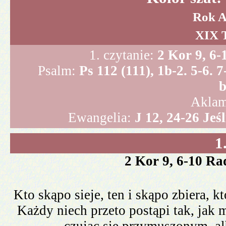
Rok A
XIX T
1. czytanie:
2 Kor 9, 6
Psalm:
Ps 112 (111), 1b-2. 5-6. 
b
Aklam
Ewangelia:
J 12, 24-26 Jeś
1
2 Kor 9, 6-10 R
Kto skąpo sieje, ten i skąpo zbiera, kt
Każdy niech przeto postąpi tak, jak m