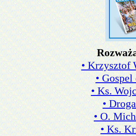
Rozważan
• Krzysztof
• Gospel
• Ks. Woj
• Drog
• O. Mic
• Ks. K