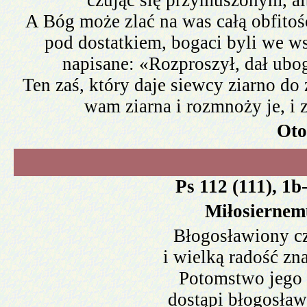
czując się przymuszonym, a
A Bóg może zlać na was całą obfitość
pod dostatkiem, bogaci byli we ws
napisane: «Rozproszył, dał ubo
Ten zaś, który daje siewcy ziarno do
wam ziarna i rozmnoży je, i 
Oto
Ps 112 (111), 1b-
Miłosiernem
Błogosławiony cz
i wielką radość zn
Potomstwo jego 
dostąpi błogosław