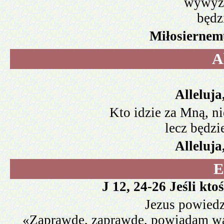
wywyżs
będz
Miłosiernem
A
Alleluja,
Kto idzie za Mną, ni
lecz będzi
Alleluja,
E
J 12, 24-26 Jeśli kto
Jezus powiedz
«Zaprawdę, zaprawdę, powiadam wam