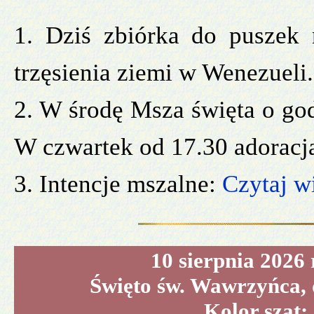
1. Dziś zbiórka do puszek
trzęsienia ziemi w Wenezueli.
2. W środę Msza święta o god
W czwartek od 17.30 adoracj
3. Intencje mszalne:
Czytaj wi
10 sierpnia 2026 
Święto św. Wawrzyńca, 
Kolor szat: