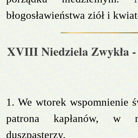
błogosławieństwa ziół i kwia
XVIII Niedziela Zwykła
-
1. We wtorek wspomnienie św
patrona kapłanów, w mo
duszpasterzy.