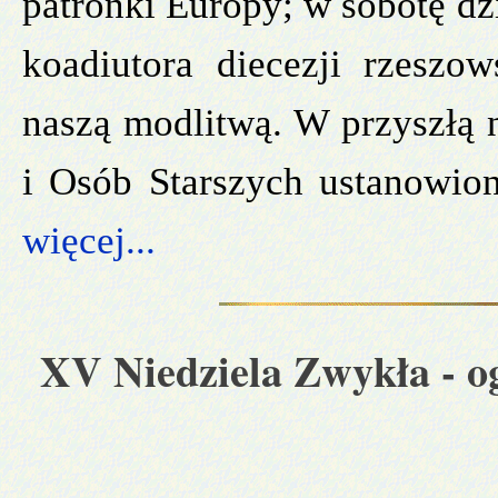
patronki Europy; w sobotę dz
koadiutora diecezji rzeszo
naszą modlitwą. W przyszłą
i Osób Starszych ustanowion
więcej...
XV Niedziela Zwykła
- o